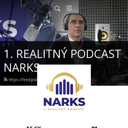
1. REALITNÝ PODCAST
NARKS
https://feed.podbean.com/narks/feed.xml