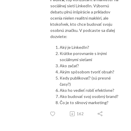
prečo ceny realít rastú aj počas koronakrízy, ako si vybrať a zabezpečiť 
sociálnej sieti LinkedIn. Výbornú
bývanie, či už cez kúpu alebo prenájom nehnuteľnosti, ako sa starať o 
debatu plnú inšpirácie a príkladov
ocenia nielen realitní makléri, ale
nehnuteľnosť, čo urobiť pre zelenšiu domácnosť alebo ako dosiahnuť jej 
ktokoľvek, kto chce budovať svoju
lepšiu energetickú efektívnosť. Poradíme Vám ako získať finančnú 
osobnú značku. V podcaste sa ďalej
stabilitu a príliš sa nezadĺžiť. Zaradené budú aj lifestylové témy.

dozviete:
1st Real Estate Podcast NARKS Slovakia : : 

Aký je LinkedIn?
Der erste Podcast NARKS über die Immobilien in der Slowakei
Krátke porovnanie s inými
sociálnymi sieťami
Ako začať?
Akým spôsobom tvoriť obsah?
Kedy publikovať? (sú presné
časy?)
Ako ho vedieť robiť efektívne?
Ako budovať svoj osobný brand?
Čo je to slinový marketing?
162